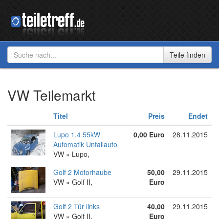
VW Teilemarkt
Titel
Preis
Endet
Lupo 1.4 55kW
0,00 Euro
28.11.2015
Automatik Unfallauto
VW » Lupo,
Golf 2 Motorhaube
50,00
29.11.2015
VW » Golf II,
Euro
Golf 2 Tür links
40,00
29.11.2015
VW » Golf II,
Euro