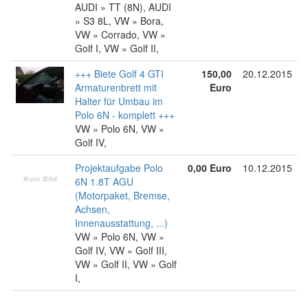
AUDI » TT (8N), AUDI
» S3 8L, VW » Bora,
VW » Corrado, VW »
Golf I, VW » Golf II,
+++ Biete Golf 4 GTI
150,00
20.12.2015
Armaturenbrett mit
Euro
Halter für Umbau im
Polo 6N - komplett +++
VW » Polo 6N, VW »
Golf IV,
Projektaufgabe Polo
0,00 Euro
10.12.2015
6N 1.8T AGU
(Motorpaket, Bremse,
Achsen,
Innenausstattung, ...)
VW » Polo 6N, VW »
Golf IV, VW » Golf III,
VW » Golf II, VW » Golf
I,