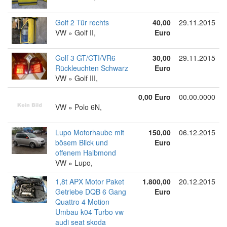
Golf 2 Tür rechts
40,00
29.11.2015
VW » Golf II,
Euro
Golf 3 GT/GTI/VR6
30,00
29.11.2015
Rückleuchten Schwarz
Euro
VW » Golf III,
0,00 Euro
00.00.0000
VW » Polo 6N,
Lupo Motorhaube mit
150,00
06.12.2015
bösem Blick und
Euro
offenem Halbmond
VW » Lupo,
1,8t APX Motor Paket
1.800,00
20.12.2015
Getriebe DQB 6 Gang
Euro
Quattro 4 Motion
Umbau k04 Turbo vw
audi seat skoda